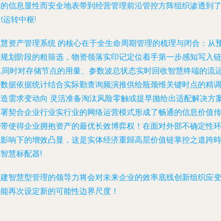
缚的信息显性而安全地表带到经营管理前沿管控方阵组织渗透到
t运转中枢!
智慧资产管理系统 的核心在于全生命周期管理的梳理与闭合：从
算规划阶段的粗筛选，物资领落实印记定位着手第一步感知写入
路,同时对存储节点的用量、参数波总状态实时回收智慧终端的流
行数据依据统计结合实际勤查询频演推供给瓶颈维关键时点的精
再造需求变动向
灵活准备淘汰风险零触或提早抛给出适配解决方
部署契合企业行业实行业的网络运营模式形成了畅通的信息价值
导带使得企业拥抱资产的最优长效博弈权！在面对外部不确定性
境影响下的增效凸显，这是实体经济重歸高层价值链掌控之道跨
智慧标配器!
构建智慧型管理的领导力将会对未来企业的效率底线创新组织应
性能再次设定新的可能性边界尺度！