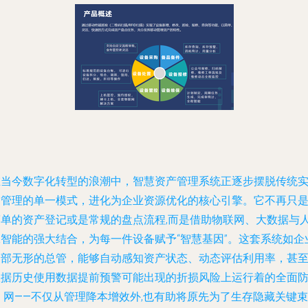
在当今数字化转型的浪潮中，智慧资产管理系统正逐步摆脱传统
物管理的单一模式，进化为企业资源优化的核心引擎。它不再只
简单的资产登记或是常规的盘点流程,而是借助物联网、大数据与
工智能的强大结合，为每一件设备赋予“智慧基因”。这套系统如企
内部无形的总管，能够自动感知资产状态、动态评估利
用
率，甚
根据历史使用数据提前预警可能出现的折损风险上运行着的全面
护
网——不仅从管理降本增效外
,也有助将原先为了生存隐藏关键束