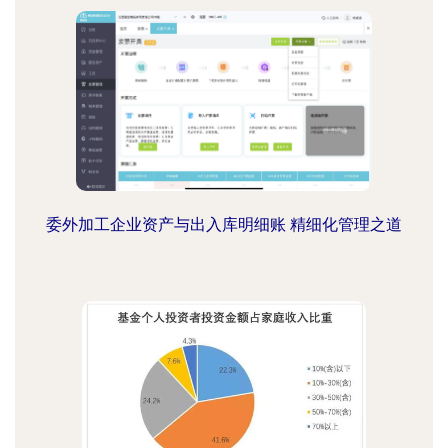
委外加工企业资产与出入库明细账 精细化管理之道