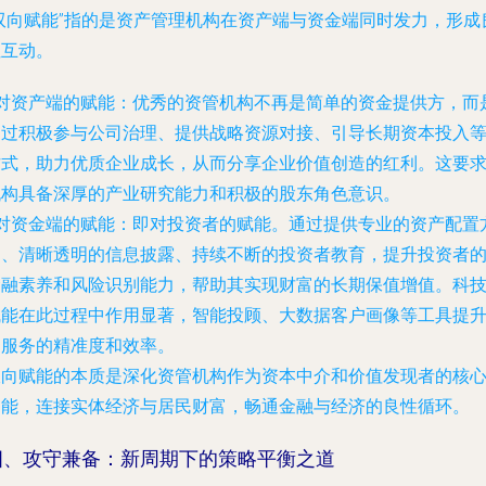
“双向赋能”指的是资产管理机构在资产端与资金端同时发力，形成
性互动。
对资产端的赋能
：优秀的资管机构不再是简单的资金提供方，而
通过积极参与公司治理、提供战略资源对接、引导长期资本投入
方式，助力优质企业成长，从而分享企业价值创造的红利。这要
机构具备深厚的产业研究能力和积极的股东角色意识。
对资金端的赋能
：即对投资者的赋能。通过提供专业的资产配置
案、清晰透明的信息披露、持续不断的投资者教育，提升投资者
金融素养和风险识别能力，帮助其实现财富的长期保值增值。科
赋能在此过程中作用显著，智能投顾、大数据客户画像等工具提
了服务的精准度和效率。
双向赋能的本质是深化资管机构作为资本中介和价值发现者的核
功能，连接实体经济与居民财富，畅通金融与经济的良性循环。
四、攻守兼备：新周期下的策略平衡之道