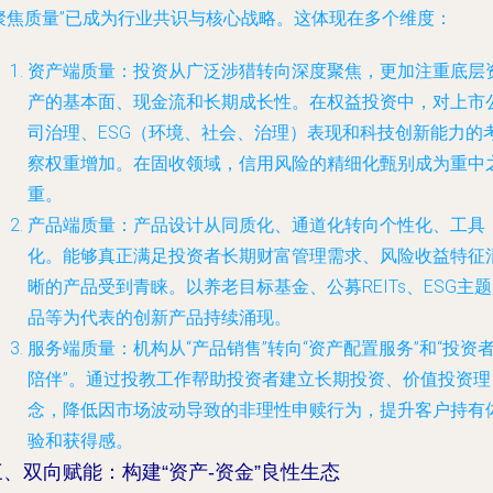
“聚焦质量”已成为行业共识与核心战略。这体现在多个维度：
资产端质量
：投资从广泛涉猎转向深度聚焦，更加注重底层
产的基本面、现金流和长期成长性。在权益投资中，对上市
司治理、ESG（环境、社会、治理）表现和科技创新能力的
察权重增加。在固收领域，信用风险的精细化甄别成为重中
重。
产品端质量
：产品设计从同质化、通道化转向个性化、工具
化。能够真正满足投资者长期财富管理需求、风险收益特征
晰的产品受到青睐。以养老目标基金、公募REITs、ESG主
品等为代表的创新产品持续涌现。
服务端质量
：机构从“产品销售”转向“资产配置服务”和“投资
陪伴”。通过投教工作帮助投资者建立长期投资、价值投资理
念，降低因市场波动导致的非理性申赎行为，提升客户持有
验和获得感。
三、双向赋能：构建“资产-资金”良性生态