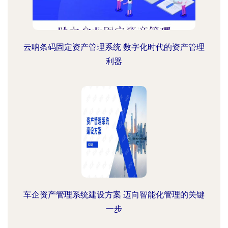
云呐条码固定资产管理系统 数字化时代的资产管理
利器
车企资产管理系统建设方案 迈向智能化管理的关键
一步