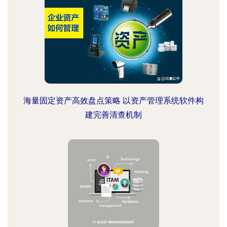
海量固定资产高效盘点策略 以资产管理系统软件构
建完善清查机制