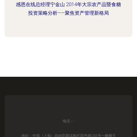
感恩在线总经理宁金山 2014年大宗农产品暨食糖
投资策略分析——聚焦资产管理新格局
电话：-
地址：中国（上海）自由贸易试验区荷丹路288号一幢楼五