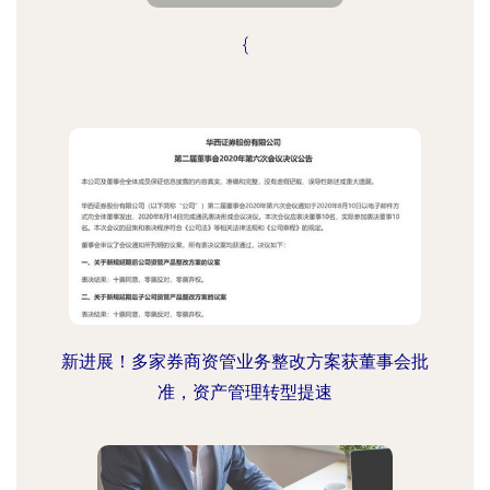
{
新进展！多家券商资管业务整改方案获董事会批
准，资产管理转型提速