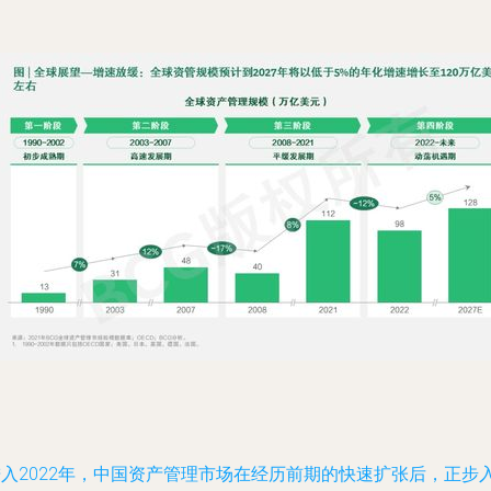
进入2022年，中国资产管理市场在经历前期的快速扩张后，正步